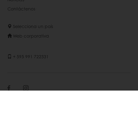
Contáctenos
Selecciona un país
Web corporativa
+ 595 991 722331
© Puratos Group 2026
Políticas De Privacidad
Cookies
Términos Y Condiciones