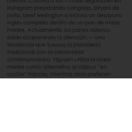
premio. Cautiva a sus 110.000 seguidores en
Instagram preparando cangrejo, biryani de
pollo, beef wellington o incluso un desayuno
inglés completo dentro de un pan de masa
madre. Actualmente, los panes rellenos
están acaparando la atención — una
tendencia que fusiona la panadería
tradicional con la creatividad
contemporánea. Nguyen utiliza la masa
madre como alternativa al clásico “en
croûte” francés, mientras otros prefieren
rellenos más tradicionales. Hemos visto panes
planos rellenos de queso y muchos bagels
rellenos (a veces llamados “bagel bombs”)
con combinaciones a base de queso crema.
Mientras tanto, Gulf Coast Sourdough ha
desarrollado su propia versión con los