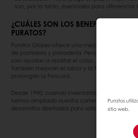
son, por lo tanto, esenciales para diferenciar
¿CUÁLES SON LOS BENEFICIOS DE U
PURATOS?
Puratos Glazes ofrece una mejora brillante y p
de pastelería y panadería. Pero nuestros esmal
solo ayudan a resaltar el color, la belleza y el 
También mejoran el sabor y la textura a la vez
prolongan la frescura.
Desde 1990, cuando inventamos y lanzamos nue
hemos ampliado nuestra cartera de esmaltes 
Puratos util
desarrollos diseñados para satisfacer las neces
sitio web.