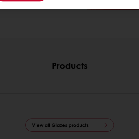
Products
View all Glazes products