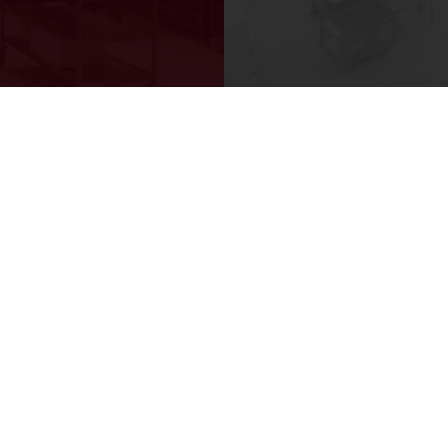
Puratos
s