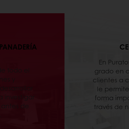
 PANADERÍA
CE
En Purato
de todo el
grado en 
nes y
clientes a 
desarrollar
le permit
 investigar
forma impo
 antes de
través de 
.