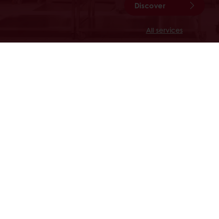
Discover
All services
Productos
Acerca de 
Recetas
Noticias
Servicios
Contácteno
Percepción del consumidor
+ 595 991 722331