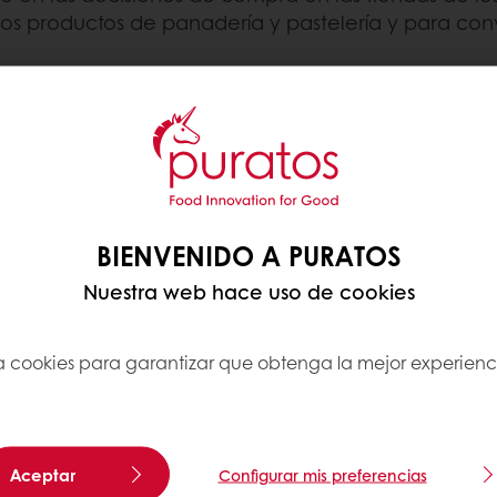
 los productos de panadería y pastelería y para conv
SAR GLASEADOS DE
ráctica para productos
tes de repostería no
atractivo del producto;
 que protegen y
BIENVENIDO A PURATOS
Nuestra web hace uso de cookies
stro producto Miroir,
con innovaciones y
iza cookies para garantizar que obtenga la mejor experienc
idades de los clientes.
Aceptar
Configurar mis preferencias