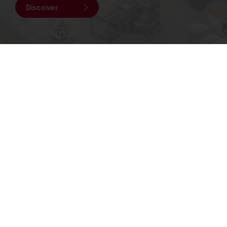
Discover
All services
Selecciona un país
Web corporativa