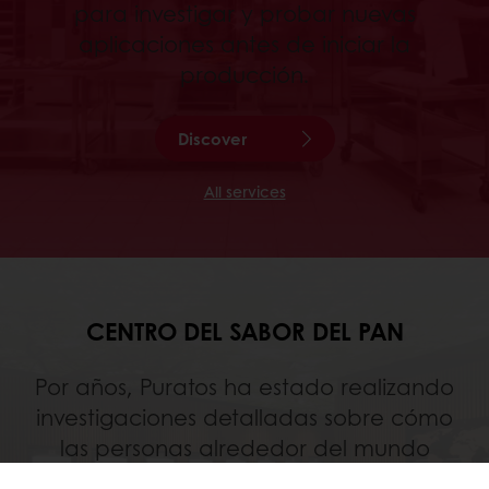
para investigar y probar nuevas
aplicaciones antes de iniciar la
producción.
Discover
All services
CENTRO DEL SABOR DEL PAN
Por años, Puratos ha estado realizando
investigaciones detalladas sobre cómo
las personas alrededor del mundo
experimentan el sabor de los productos