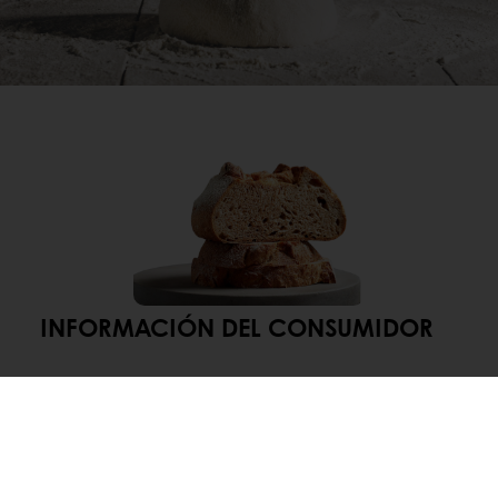
INFORMACIÓN DEL CONSUMIDOR
El tema de la salud intestinal está ganando
popularidad rápidamente entre los consumidores y,
como resultado, ganando tracción en la industria
alimentaria. Este vínculo entre la salud intestinal y la
salud general está bien establecido en la mente de